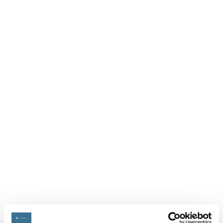
Stay Ahead with
Expert-Led Events
Join us at our upcoming events, from
webinars and seminars to trade shows and
expert panels, where we explore the latest
trends, technologies, and strategies shaping
the future of resilience and readiness.